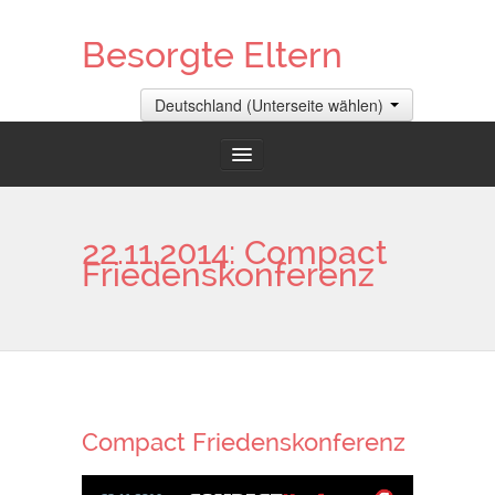
Besorgte Eltern
Deutschland (Unterseite wählen)
Startseite
22.11.2014: Compact
Friedenskonferenz
Zum Blog
Termine
Gelaufene Demos
Compact Friedenskonferenz
Informationen